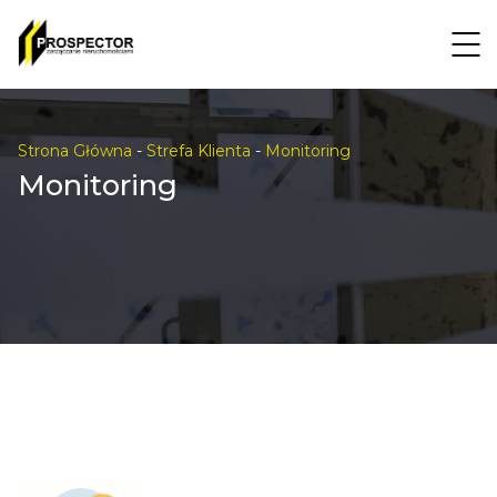
Strona Główna
-
Strefa Klienta
-
Monitoring
Monitoring